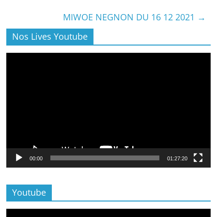
MIWOE NEGNON DU 16 12 2021
→
Nos Lives Youtube
Lecteur
vidéo
00:00
01:27:20
Youtube
Lecteur