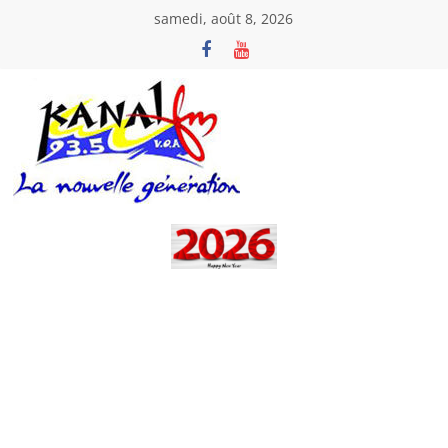
Passer
samedi, août 8, 2026
au
contenu
Kanal
Fm
La
Nouvelle
Génération