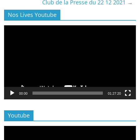
Club de la Presse du 22 12 2021
→
Nos Lives Youtube
Lecteur
vidéo
00:00
01:27:20
Youtube
Lecteur
vidéo