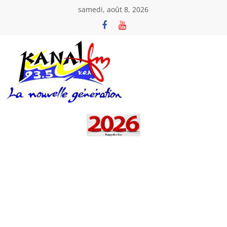
Passer
samedi, août 8, 2026
au
contenu
Kanal
Fm
La
Nouvelle
Génération