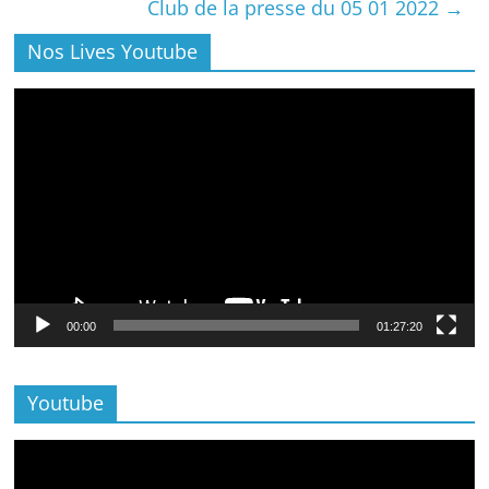
Club de la presse du 05 01 2022
→
Nos Lives Youtube
Lecteur
vidéo
00:00
01:27:20
Youtube
Lecteur
vidéo