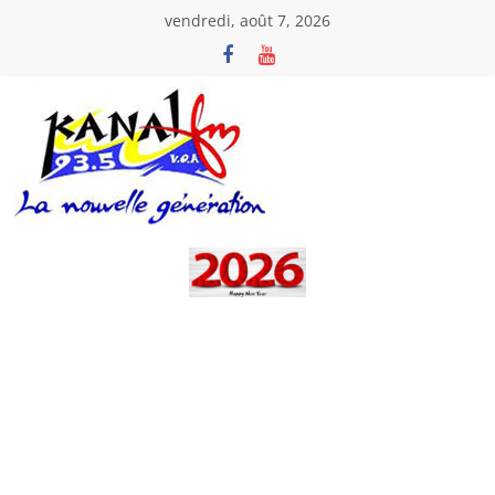
Passer
vendredi, août 7, 2026
au
contenu
Kanal
Fm
La
Nouvelle
Génération