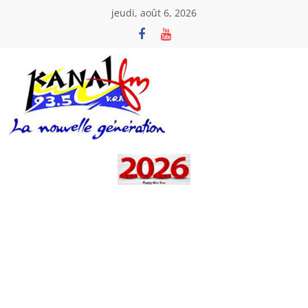
Passer
jeudi, août 6, 2026
au
contenu
Kanal
Fm
La
Nouvelle
Génération