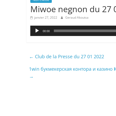
Miwoe negnon du 27 
janvier 27, 2022
Geraud Akoutsa
Lecteur
00:00
audio
←
Club de la Presse du 27 01 2022
1win букмекерская контора и казино 
→