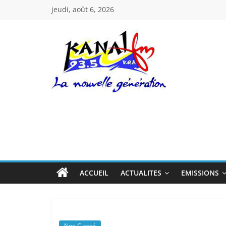
Passer
jeudi, août 6, 2026
au
contenu
Kanal
Fm
La
Nouvelle
Génération
ACCUEIL
ACTUALITES
EMISSIONS
Non Classé