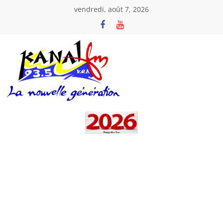
Passer
vendredi, août 7, 2026
au
contenu
Kanal
Fm
La
Nouvelle
Génération