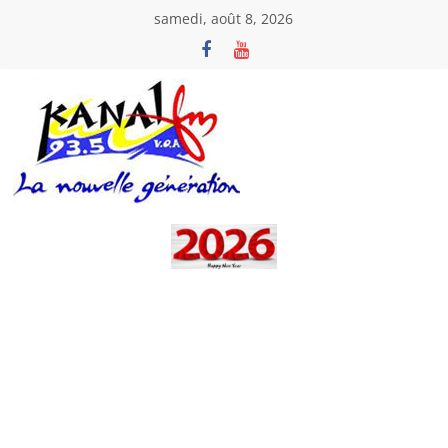
Passer
samedi, août 8, 2026
au
contenu
Kanal
Fm
La
Nouvelle
Génération