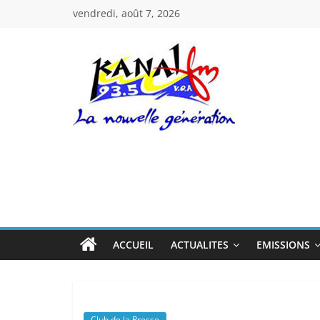
Passer
vendredi, août 7, 2026
au
contenu
Kanal
Fm
La
Nouvelle
Génération
ACCUEIL
ACTUALITES
EMISSIONS
Club de la Presse