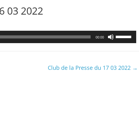
16 03 2022
Utilisez
00:00
les
flèches
haut/bas
pour
Club de la Presse du 17 03 2022
→
augmenter
ou
diminuer
le
volume.