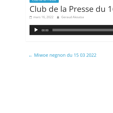
Club de la Presse du 
mars 16, 2022
Geraud Akoutsa
Lecteur
00:00
audio
←
Miwoe negnon du 15 03 2022