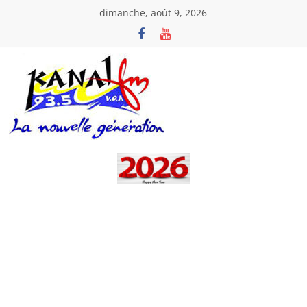
Passer
dimanche, août 9, 2026
au
contenu
Kanal
Fm
La
Nouvelle
Génération