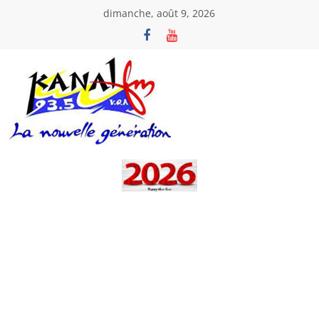
Passer
dimanche, août 9, 2026
au
contenu
Kanal
Fm
La
Nouvelle
Génération