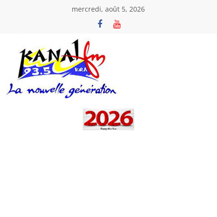
Passer
mercredi, août 5, 2026
au
contenu
Kanal
Fm
La
Nouvelle
Génération