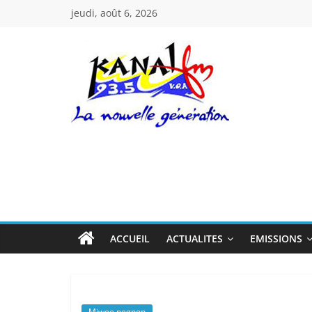
Passer
jeudi, août 6, 2026
au
contenu
Kanal
Fm
La
Nouvelle
Génération
ACCUEIL
ACTUALITES
EMISSIONS
Miwoe negnon