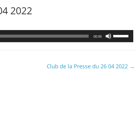
04 2022
Utilisez
00:00
les
flèches
haut/bas
pour
Club de la Presse du 26 04 2022
→
augmenter
ou
diminuer
le
volume.