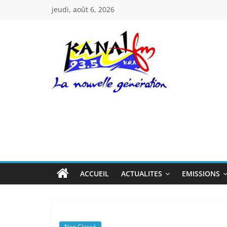
Passer
jeudi, août 6, 2026
au
contenu
Kanal
Fm
La
Nouvelle
Génération
ACCUEIL
ACTUALITES
EMISSIONS
Non Classé