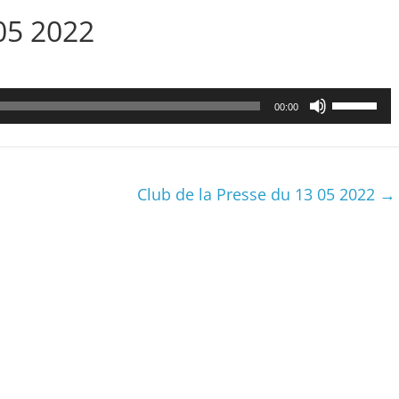
05 2022
Utilisez
00:00
les
flèches
haut/bas
pour
Club de la Presse du 13 05 2022
→
augmenter
ou
diminuer
le
volume.