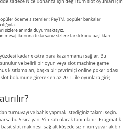
de sadece Nice Bonanza için değil tüm slot oyunları için
 popüler ödeme sistemleri; PayTM, popüler bankalar,
ılığıyla.
leri sizlere anında duyurmaktayız.
n mesaj ikonuna tıklarsanız sizlere farklı konu başlıkları
r yüzdesi kadar ekstra para kazanmanızı sağlar. Bu
k sunulur ve belirli bir oyun veya slot machine game
us kısıtlamaları, başka bir çevrimiçi online poker odası
n slot bölümüne girerek en az 20 TL ile oyunlara giriş
tırılır?
dan turnuvayı ve bahis yapmak istediğiniz takımı seçin.
arsa bu 5 sıra yani 5’in katı olarak tanımlanır. Pragmatik
asit slot makinesi, sağ alt köşede sizin için yuvarlak bir