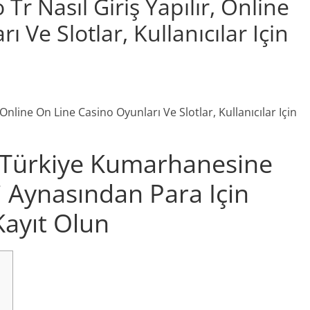
Tr Nasıl Giriş Yapılır, Online
 Ve Slotlar, Kullanıcılar Için
Online On Line Casino Oyunları Ve Slotlar, Kullanıcılar Için
 Türkiye Kumarhanesine
 Aynasından Para Için
Kayıt Olun