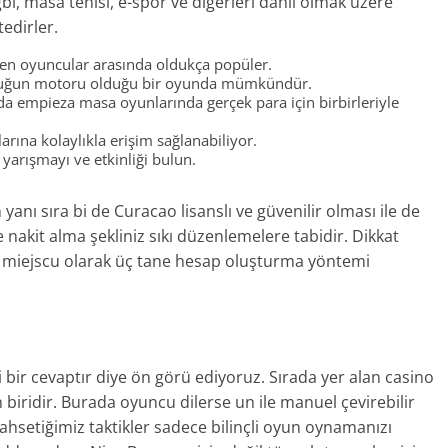
​​ragbi, masa tenisi, e-spor ve diğerleri dahil olmak üzere
edirler.
en oyuncular arasında oldukça popüler.
luluğun motoru olduğu bir oyunda mümkündür.
a empieza masa oyunlarında gerçek para için birbirleriyle
arına kolaylıkla erişim sağlanabiliyor.
 yarışmayı ve etkinliği bulun.
 yanı sıra bi de Curacao lisanslı ve güvenilir olması ile de
 nakit alma şekliniz sıkı düzenlemelere tabidir. Dikkat
 miejscu olarak üç tane hesap oluşturma yöntemi
bir cevaptır diye ön görü ediyoruz. Sırada yer alan casino
n biridir. Burada oyuncu dilerse un ile manuel çevirebilir
ahsetiğimiz taktikler sadece bilinçli oyun oynamanızı