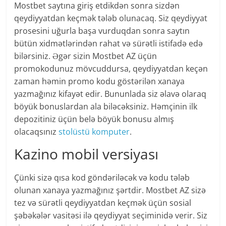
Mostbet saytına giriş etdikdən sonra sizdən
qeydiyyatdan keçmək tələb olunacaq. Siz qeydiyyat
prosesini uğurla başa vurduqdan sonra saytın
bütün xidmətlərindən rahat və sürətli istifadə edə
bilərsiniz. Əgər sizin Mostbet AZ üçün
promokodunuz mövcuddursa, qeydiyyatdan keçən
zaman həmin promo kodu göstərilən xanaya
yazmağınız kifayət edir. Bununlada siz əlavə olaraq
böyük bonuslardan ala biləcəksiniz. Həmçinin ilk
depozitiniz üçün belə böyük bonusu almış
olacaqsınız
stolüstü komputer
.
Kаzinо mоbil vеrsiyаsı
Çünki sizə qısa kod göndəriləcək və kodu tələb
olunan xanaya yazmağınız şərtdir. Mostbet AZ sizə
tez və sürətli qeydiyyatdan keçmək üçün sosial
şəbəkələr vasitəsi ilə qeydiyyat seçiminidə verir. Siz