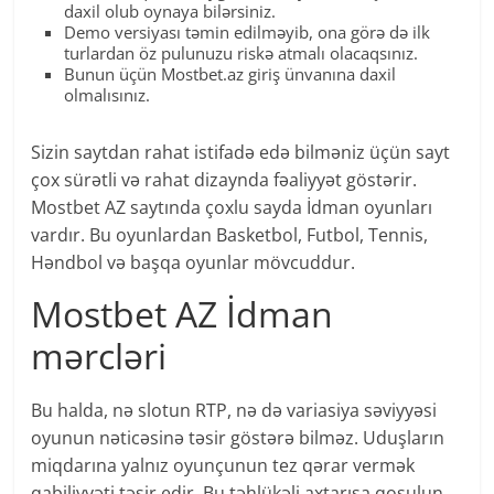
daxil olub oynaya bilərsiniz.
Demo versiyası təmin edilməyib, ona görə də ilk
turlardan öz pulunuzu riskə atmalı olacaqsınız.
Bunun üçün Mostbet.az giriş ünvanına daxil
olmalısınız.
Sizin saytdan rahat istifadə edə bilməniz üçün sayt
çox sürətli və rahat dizaynda fəaliyyət göstərir.
Mostbet AZ saytında çoxlu sayda İdman oyunları
vardır. Bu oyunlardan Basketbol, Futbol, Tennis,
Həndbol və başqa oyunlar mövcuddur.
Mostbet AZ İdman
mərcləri
Bu halda, nə slotun RTP, nə də variasiya səviyyəsi
oyunun nəticəsinə təsir göstərə bilməz. Uduşların
miqdarına yalnız oyunçunun tez qərar vermək
qabiliyyəti təsir edir. Bu təhlükəli axtarışa qoşulun