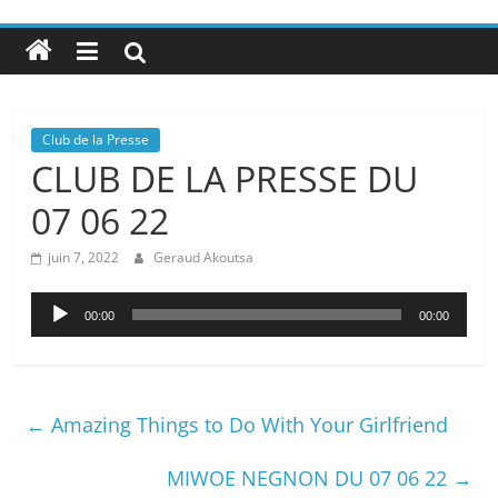
Club de la Presse
CLUB DE LA PRESSE DU
07 06 22
juin 7, 2022
Geraud Akoutsa
Lecteur
00:00
00:00
audio
←
Amazing Things to Do With Your Girlfriend
MIWOE NEGNON DU 07 06 22
→