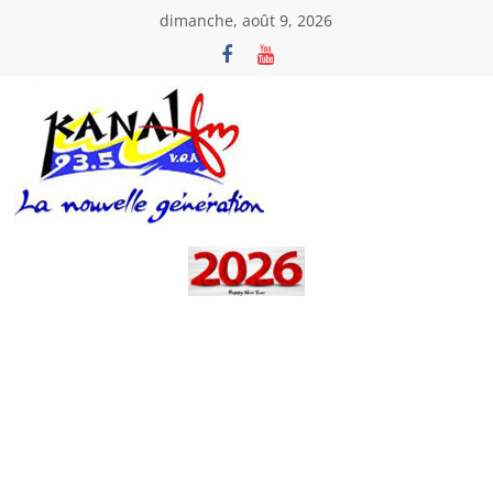
Passer
dimanche, août 9, 2026
au
contenu
Kanal
Fm
La
Nouvelle
Génération