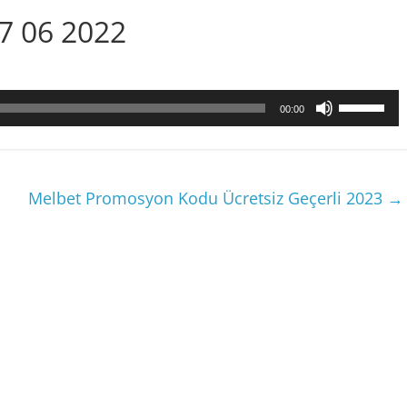
17 06 2022
Utilisez
00:00
les
flèches
haut/bas
pour
Melbet Promosyon Kodu Ücretsiz Geçerli 2023
→
augmenter
ou
diminuer
le
volume.