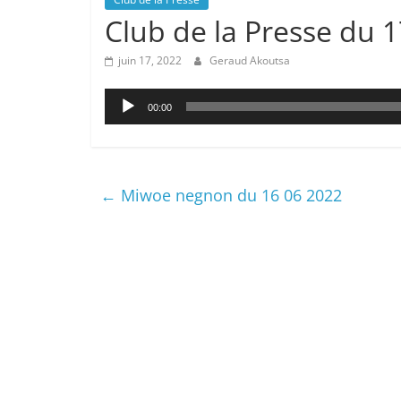
Club de la Presse du 
juin 17, 2022
Geraud Akoutsa
Lecteur
00:00
audio
←
Miwoe negnon du 16 06 2022