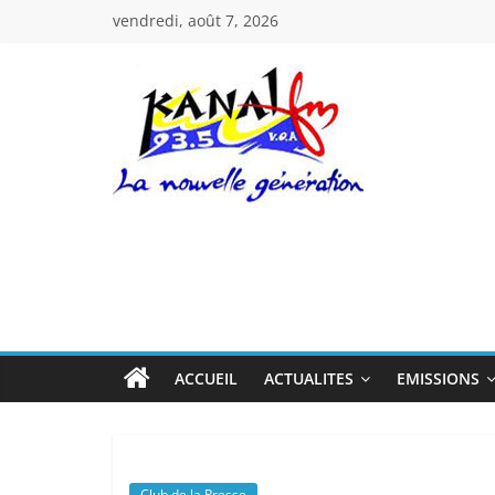
Passer
vendredi, août 7, 2026
au
contenu
Kanal
Fm
La
Nouvelle
Génération
ACCUEIL
ACTUALITES
EMISSIONS
Club de la Presse