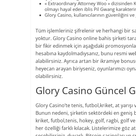
« Extraordinary Attorney Woo » dizisinden Ka
olmayı hayal eden iblis Pil Gwang karakterin
Glory Casino, kullanıcılarının güvenliğini ve 
Tüm işlemleriniz şifrelenir ve herhangi bir 
yoktur. Glory Casino online bahis şirketi t
bir fikir edinmek için aşağıdaki promosyonla
hesabına kaydolmadıysanız, bunu resmi web 
alabilirsiniz. Ayrıca artan bir ikramiye bo
heyecan arayan biriyseniz, oyunlarımızı oy
olabilirsiniz.
Glory Casino Güncel G
Glory Casino’te tenis, futbol,kriket, at yarışı
Bunun nedeni, şirketin sektördeki en geniş 
kriket, futbol,tenis, hokey, golf, ragbi, gol
her özelliği farklı kılacak. Listelerimize g
seçebilirsiniz, duyarlı. Bitcoin casinoları v