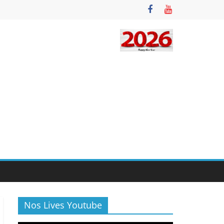
Nos Lives Youtube