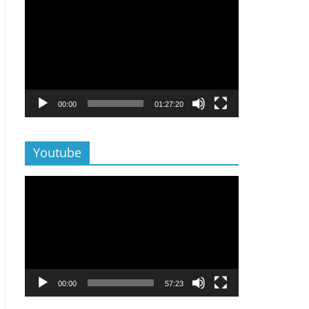
Lecteur
vidéo
00:00
01:27:20
Youtube
Lecteur
vidéo
00:00
57:23