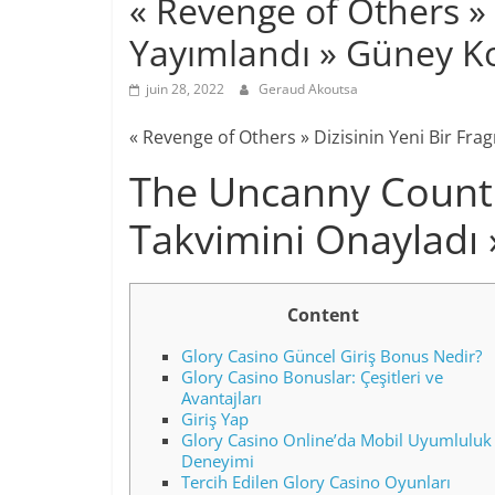
« Revenge of Others » 
Yayımlandı » Güney K
juin 28, 2022
Geraud Akoutsa
« Revenge of Others » Dizisinin Yeni Bir Fr
The Uncanny Counte
Takvimini Onayladı
Content
Glory Casino Güncel Giriş Bonus Nedir?
Glory Casino Bonuslar: Çeşitleri ve
Avantajları
Giriş Yap
Glory Casino Online’da Mobil Uyumluluk
Deneyimi
Tercih Edilen Glory Casino Oyunları