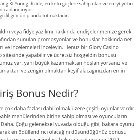
ng Ki Young dizide, en kötü güçlere sahip olan ve en iyi yırtıcı
i canlandırıyor.
gizliliğini ön planda tutmaktadır.
saldırı veya fidye yazılımı hakkında endişelenmenize gerek
arafından sunulan promosyonlar ve bonuslar hakkında net
rı ve incelemeleri inceleyin. Henüz bir Glory Casino
sitesinde yapabilir ve ücretsiz hoşgeldin bonusu
nusumuz var, yani büyük kazanmaktan hoşlanıyorsanız ve
namaktan ve zengin olmaktan keyif alacağınızdan emin
iriş Bonus Nedir?
 ve çok daha fazlası dahil olmak üzere çeşitli oyunlar vardır.
bahis menülerinden birine sahip olması ve oyuncuların
f ve Daha. Çoğu geleneksel yuvada olduğu gibi, bakara oyunu
öz atarak en ödüllendirici olacağını düşündüğünüz bonusu
e cryptocurrency casinoları, bakara nasıl oynanır 2022