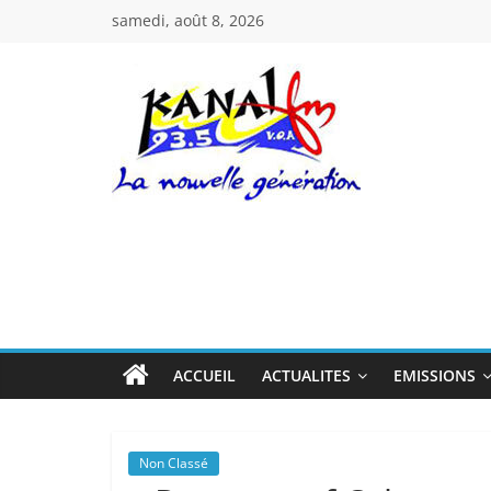
Passer
samedi, août 8, 2026
au
contenu
Kanal
Fm
La
Nouvelle
Génération
ACCUEIL
ACTUALITES
EMISSIONS
Non Classé