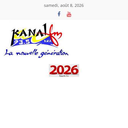
Passer
samedi, août 8, 2026
au
contenu
Kanal
Fm
La
Nouvelle
Génération