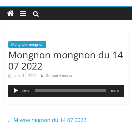
Mongnon mongnon
Mongnon mongnon du 14
07 2022
juillet 14, 2022
Geraud Akoutsa
Lecteur
00:00
00:00
audio
←
Miwoe negnon du 14 07 2022