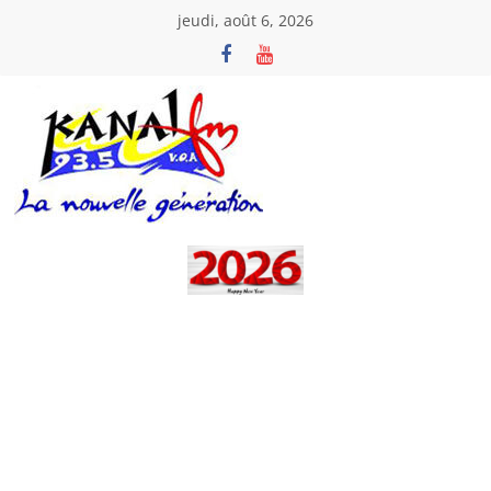
Passer
jeudi, août 6, 2026
au
contenu
Kanal
Fm
La
Nouvelle
Génération