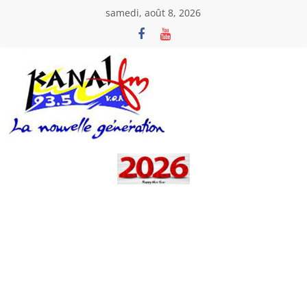
Passer
samedi, août 8, 2026
au
contenu
Kanal
Fm
La
Nouvelle
Génération