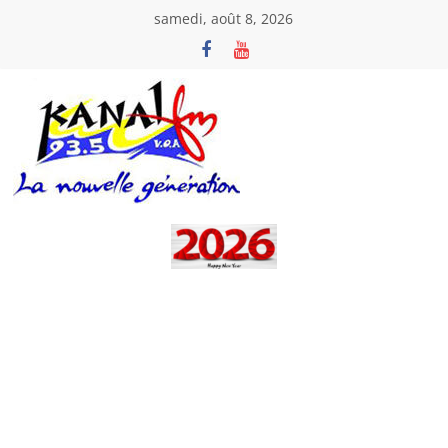
Passer
samedi, août 8, 2026
au
contenu
Kanal
Fm
La
Nouvelle
Génération