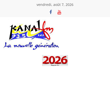
Passer
vendredi, août 7, 2026
au
contenu
Kanal
Fm
La
Nouvelle
Génération