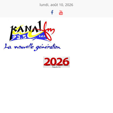
Passer
lundi, août 10, 2026
au
contenu
Kanal
Fm
La
Nouvelle
Génération