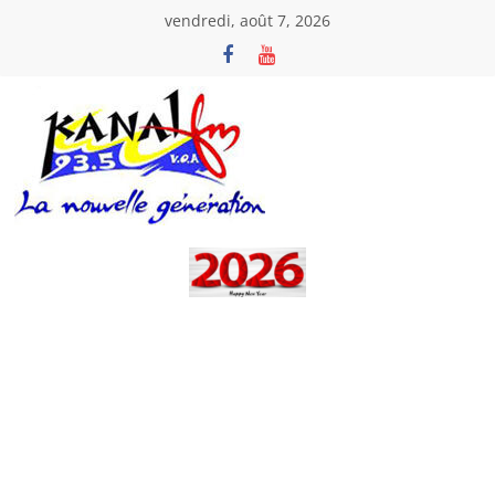
Passer
vendredi, août 7, 2026
au
contenu
Kanal
Fm
La
Nouvelle
Génération