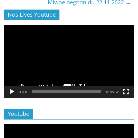
Miwoe negnon du 22 11 2022
→
Nos Lives Youtube
Lecteur
vidéo
00:00
01:27:20
Youtube
Lecteur
vidéo