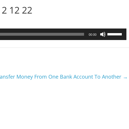
2 12 22
Utilisez
00:00
les
flèches
haut/bas
pour
augmenter
ou
ansfer Money From One Bank Account To Another
→
diminuer
le
volume.