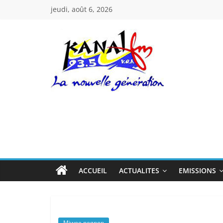
Passer
jeudi, août 6, 2026
au
contenu
Kanal
Fm
La
Nouvelle
Génération
ACCUEIL
ACTUALITES
EMISSIONS
Miwoe negnon