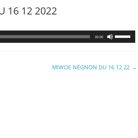
U 16 12 2022
Utilisez
00:00
les
flèches
haut/bas
pour
MIWOE NEGNON DU 16 12 22
→
augmenter
ou
diminuer
le
volume.