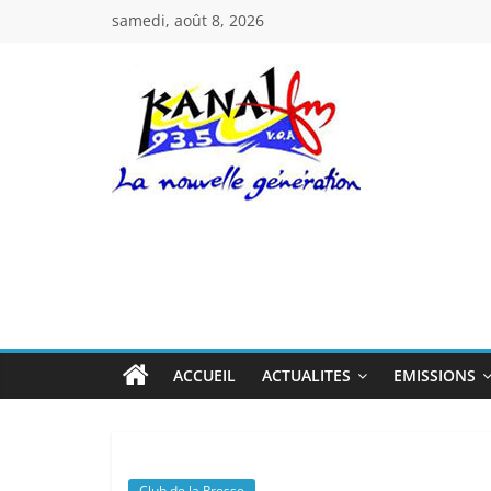
Passer
samedi, août 8, 2026
au
contenu
Kanal
Fm
La
Nouvelle
Génération
ACCUEIL
ACTUALITES
EMISSIONS
Club de la Presse