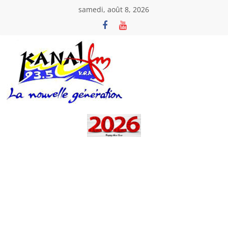
Passer
samedi, août 8, 2026
au
contenu
Kanal
Fm
La
Nouvelle
Génération