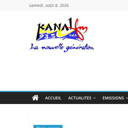
Passer
samedi, août 8, 2026
au
contenu
Kanal
Fm
La
Nouvelle
Génération
ACCUEIL
ACTUALITES
EMISSIONS
Miwoe negnon