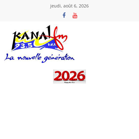
Passer
jeudi, août 6, 2026
au
contenu
Kanal
Fm
La
Nouvelle
Génération