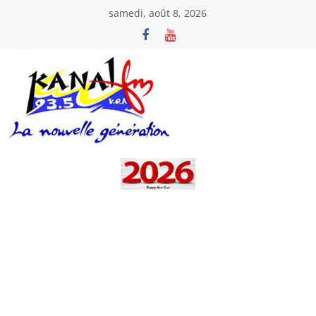
Passer
samedi, août 8, 2026
au
contenu
Kanal
Fm
La
Nouvelle
Génération