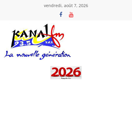
Passer
vendredi, août 7, 2026
au
contenu
Kanal
Fm
La
Nouvelle
Génération