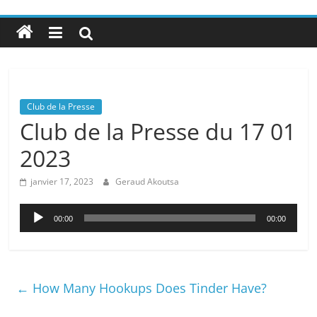
Club de la Presse
Club de la Presse du 17 01
2023
janvier 17, 2023
Geraud Akoutsa
Lecteur
00:00
00:00
audio
←
How Many Hookups Does Tinder Have?