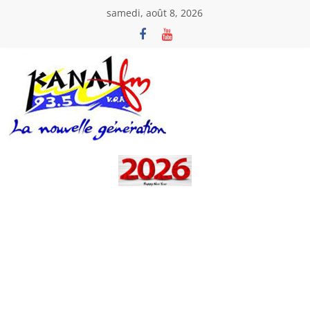
Passer
samedi, août 8, 2026
au
contenu
Kanal
Fm
La
Nouvelle
Génération