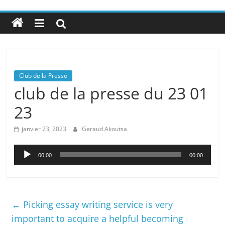
Club de la Presse
club de la presse du 23 01
23
janvier 23, 2023
Geraud Akoutsa
Lecteur
00:00
00:00
audio
←
Picking essay writing service is very
important to acquire a helpful becoming