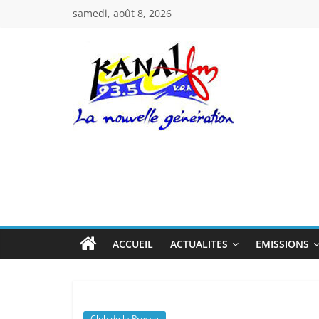
Passer
samedi, août 8, 2026
au
contenu
Kanal
Fm
La
Nouvelle
Génération
ACCUEIL
ACTUALITES
EMISSIONS
Club de la Presse