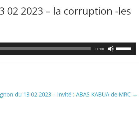
3 02 2023 – la corruption -les
Utilisez
00:00
les
flèches
haut/bas
pour
augmenter
ou
gnon du 13 02 2023 – Invité : ABAS KABUA de MRC
→
diminuer
le
volume.