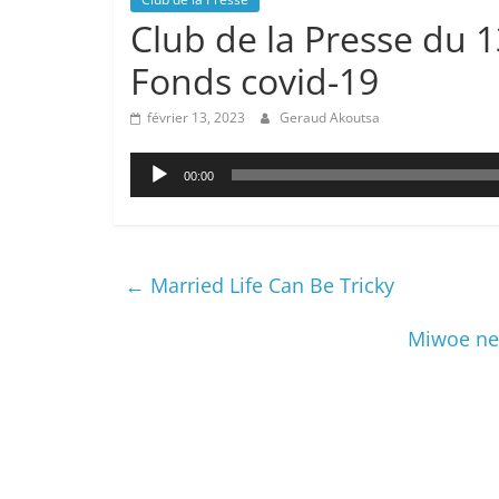
Club de la Presse du 1
Fonds covid-19
février 13, 2023
Geraud Akoutsa
Lecteur
00:00
audio
←
Married Life Can Be Tricky
Miwoe ne