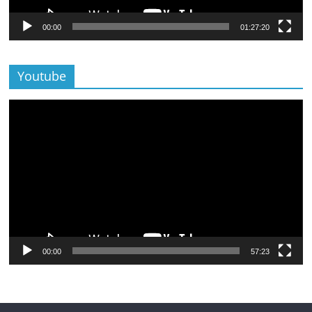
00:00
01:27:20
Youtube
Lecteur
vidéo
00:00
57:23