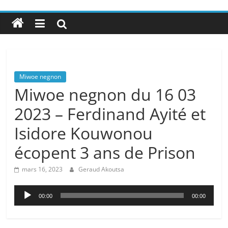
Miwoe negnon
Miwoe negnon du 16 03
2023 – Ferdinand Ayité et
Isidore Kouwonou
écopent 3 ans de Prison
mars 16, 2023
Geraud Akoutsa
Lecteur
00:00
00:00
audio