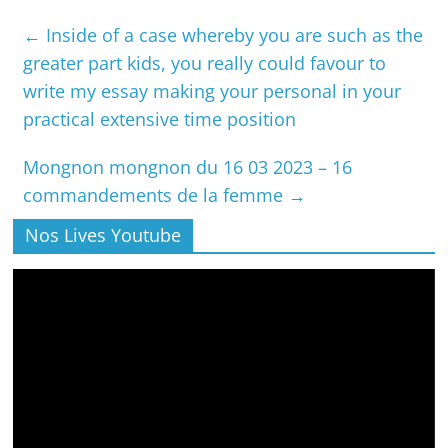
←
Inside of a case whereby you are such as the
greater part kids, you really could favour to
write my essay making your personal in your
practical extensive time position
Mongnon mongnon du 16 03 2023 – 16
commandements de la femme
→
Nos Lives Youtube
Lecteur
vidéo