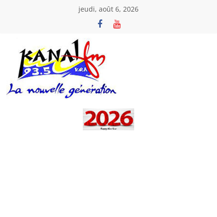
Passer
jeudi, août 6, 2026
au
contenu
Kanal
Fm
La
Nouvelle
Génération