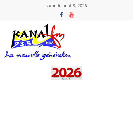
Passer
samedi, août 8, 2026
au
contenu
Kanal
Fm
La
Nouvelle
Génération