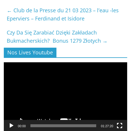
←
Club de la Presse du 21 03 2023 – l’eau -les
Eperviers – Ferdinand et Isidore
Czy Da Się Zarabiać Dzięki Zakładach
Bukmacherskich? ️ Bonus 1279 Złotych
→
Nos Lives Youtube
Lecteur
vidéo
00:00
01:27:20