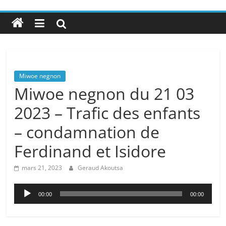
Miwoe negnon
Miwoe negnon du 21 03
2023 – Trafic des enfants
– condamnation de
Ferdinand et Isidore
mars 21, 2023
Geraud Akoutsa
Lecteur
00:00
00:00
audio