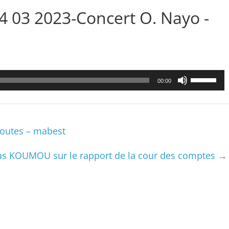
24 03 2023-Concert O. Nayo -
Utilisez
00:00
les
flèches
haut/bas
pour
outes – mabest
augmenter
ou
s KOUMOU sur le rapport de la cour des comptes
→
diminuer
le
volume.