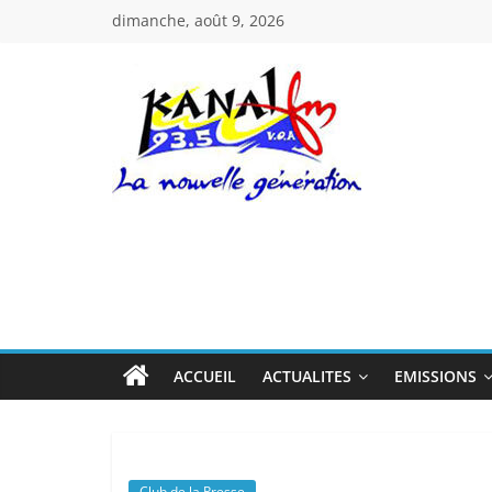
Passer
dimanche, août 9, 2026
au
contenu
Kanal
Fm
La
Nouvelle
Génération
ACCUEIL
ACTUALITES
EMISSIONS
Club de la Presse