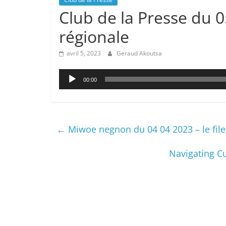
Club de la Presse du 0
régionale
avril 5, 2023
Geraud Akoutsa
Lecteur
00:00
audio
←
Miwoe negnon du 04 04 2023 – le fil
Navigating Cu