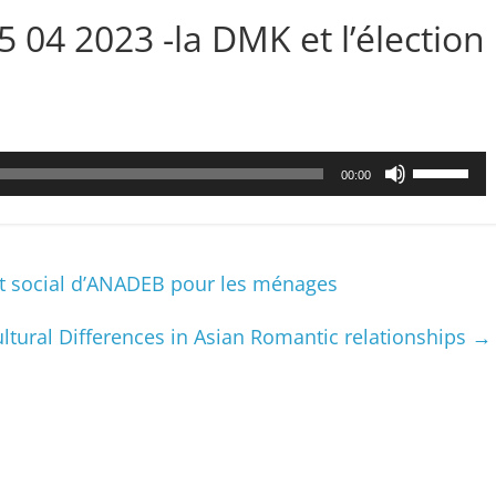
5 04 2023 -la DMK et l’élection
Utilisez
00:00
les
flèches
haut/bas
pour
et social d’ANADEB pour les ménages
augmenter
ou
ltural Differences in Asian Romantic relationships
→
diminuer
le
volume.