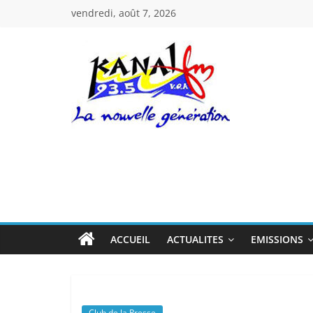
Passer
vendredi, août 7, 2026
au
contenu
Kanal
Fm
La
Nouvelle
Génération
ACCUEIL
ACTUALITES
EMISSIONS
Club de la Presse