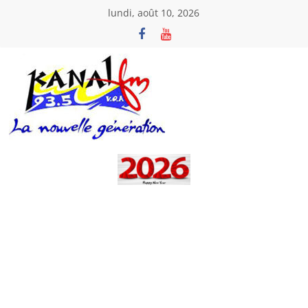
Passer
lundi, août 10, 2026
au
contenu
Kanal
Fm
La
Nouvelle
Génération