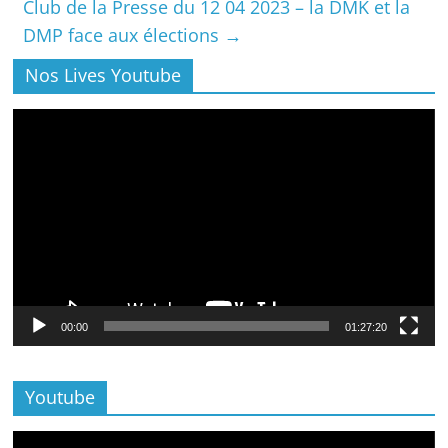
Club de la Presse du 12 04 2023 – la DMK et la
DMP face aux élections
→
Nos Lives Youtube
Lecteur
vidéo
00:00
01:27:20
Youtube
Lecteur