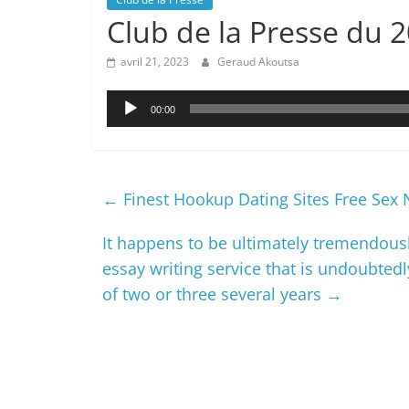
Club de la Presse du
avril 21, 2023
Geraud Akoutsa
Lecteur
00:00
audio
←
Finest Hookup Dating Sites Free Sex 
It happens to be ultimately tremendously
essay writing service that is undoubted
of two or three several years
→