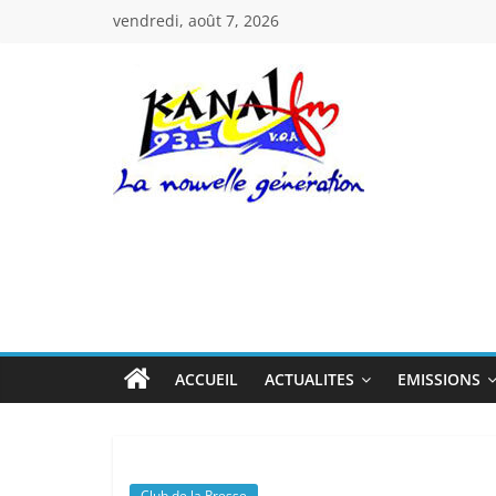
Passer
vendredi, août 7, 2026
au
contenu
Kanal
Fm
La
Nouvelle
Génération
ACCUEIL
ACTUALITES
EMISSIONS
Club de la Presse