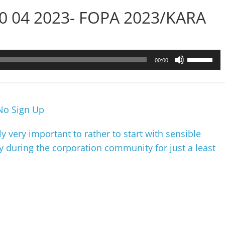
 20 04 2023- FOPA 2023/KARA
Utilisez
00:00
les
flèches
haut/bas
pour
No Sign Up
augmenter
ou
 very important to rather to start with sensible
diminuer
ly during the corporation community for just a least
le
volume.