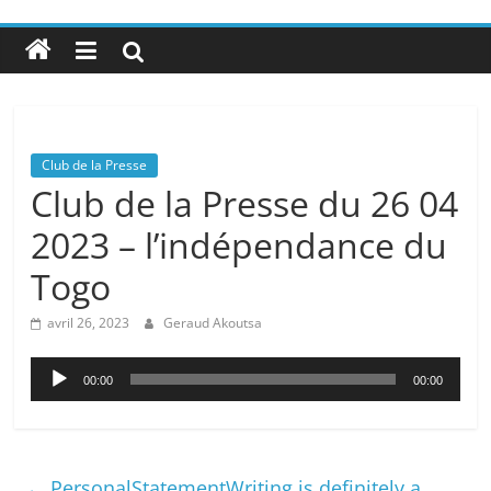
Club de la Presse
Club de la Presse du 26 04
2023 – l’indépendance du
Togo
avril 26, 2023
Geraud Akoutsa
Lecteur
00:00
00:00
audio
←
PersonalStatementWriting is definitely a