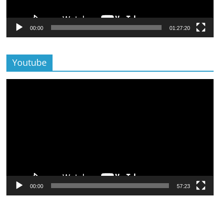
00:00
01:27:20
Youtube
Lecteur
vidéo
00:00
57:23