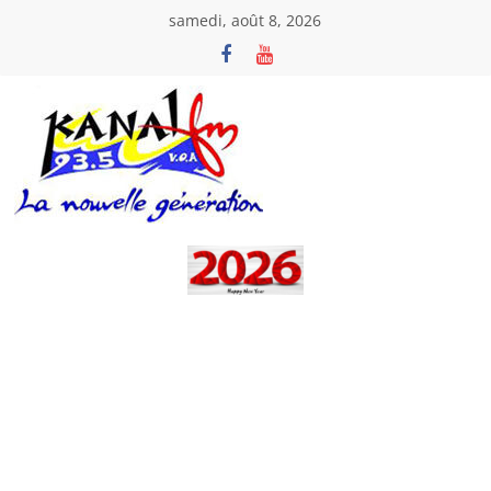
Passer
samedi, août 8, 2026
au
contenu
Kanal
Fm
La
Nouvelle
Génération