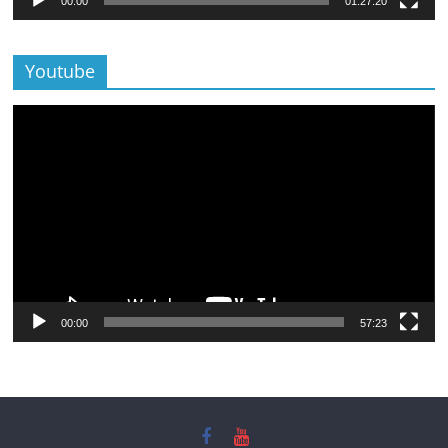
00:00
01:27:20
Youtube
Lecteur
vidéo
00:00
57:23