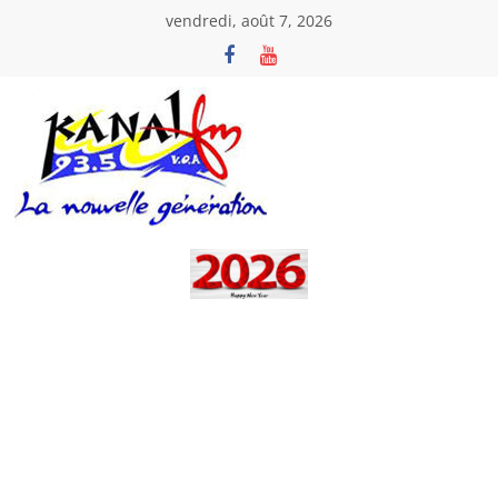
Passer
vendredi, août 7, 2026
au
contenu
Kanal
Fm
La
Nouvelle
Génération