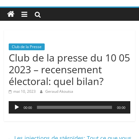
Club de la Presse
Club de la presse du 10 05
2023 – recensement
électoral: quel bilan?
mai 10, 2023
Geraud Akoutsa
Lecteur
00:00
00:00
audio
←
Les injections de stéroïdes: Tout ce que vous