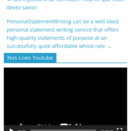
devez savoir.
PersonalStatementWriting can be a well-liked
personal statement writing service that offers
high-quality statements of purpose at an
successfully quite affordable whole rate
→
Nos Lives Youtube
Lecteur
vidéo