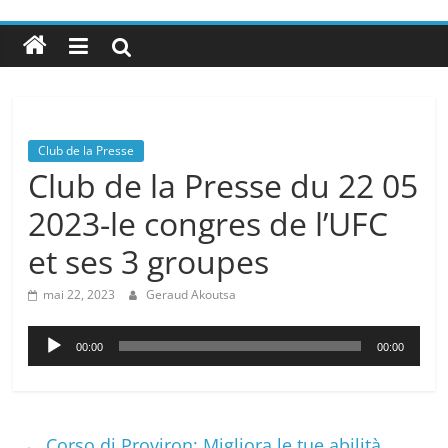
Club de la Presse
Club de la Presse du 22 05
2023-le congres de l’UFC
et ses 3 groupes
mai 22, 2023
Geraud Akoutsa
Lecteur
00:00
00:00
audio
←
Corso di Proviron: Migliora le tue abilità