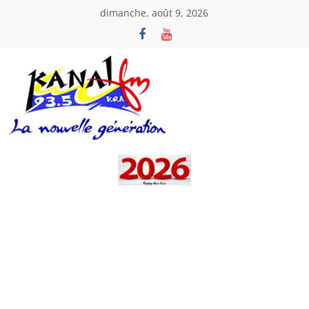
Passer
dimanche, août 9, 2026
au
contenu
Kanal
Fm
La
Nouvelle
Génération