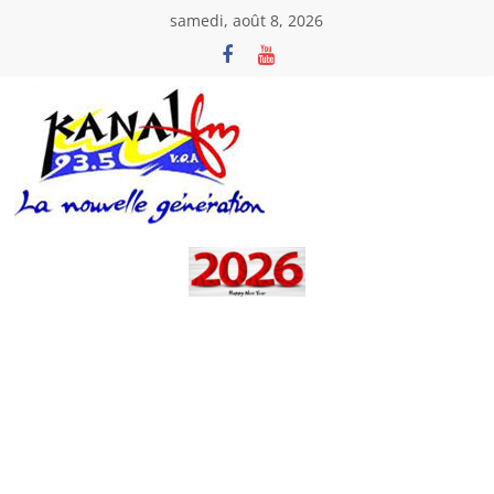
Passer
samedi, août 8, 2026
au
contenu
Kanal
Fm
La
Nouvelle
Génération