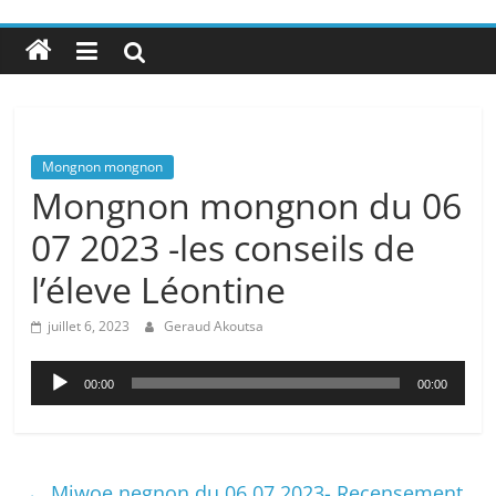
Mongnon mongnon
Mongnon mongnon du 06
07 2023 -les conseils de
l’éleve Léontine
juillet 6, 2023
Geraud Akoutsa
Lecteur
00:00
00:00
audio
←
Miwoe negnon du 06 07 2023- Recensement