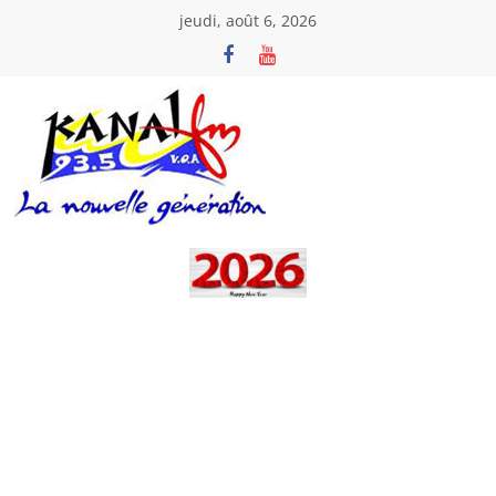
Passer
jeudi, août 6, 2026
au
contenu
Kanal
Fm
La
Nouvelle
Génération