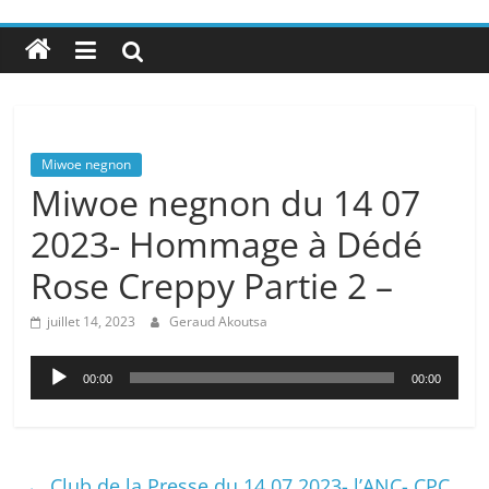
Miwoe negnon
Miwoe negnon du 14 07
2023- Hommage à Dédé
Rose Creppy Partie 2 –
juillet 14, 2023
Geraud Akoutsa
Lecteur
00:00
00:00
audio
←
Club de la Presse du 14 07 2023- l’ANC- CPC