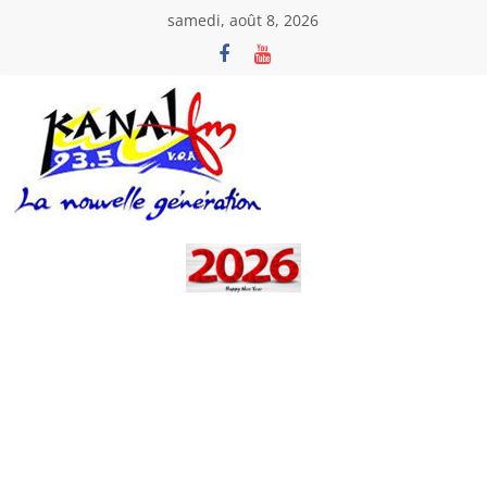
Passer
samedi, août 8, 2026
au
contenu
Kanal
Fm
La
Nouvelle
Génération