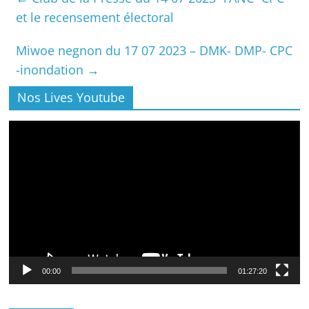
et le recensement électoral
Miwoe negnon du 17 07 2023 – DMK- DMP- CPC
-inondation
→
Nos Lives Youtube
Lecteur
vidéo
00:00
01:27:20