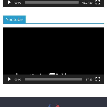
00:00
01:27:20
Youtube
Lecteur
vidéo
00:00
57:23