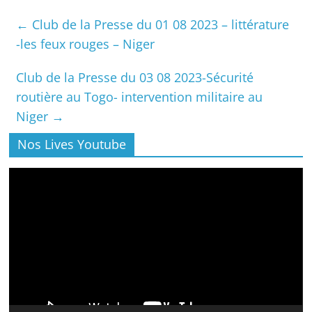
←
Club de la Presse du 01 08 2023 – littérature
-les feux rouges – Niger
Club de la Presse du 03 08 2023-Sécurité
routière au Togo- intervention militaire au
Niger
→
Nos Lives Youtube
Lecteur
vidéo