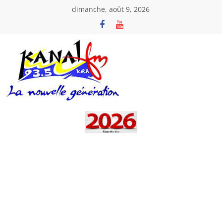
Passer
dimanche, août 9, 2026
au
contenu
Kanal
Fm
La
Nouvelle
Génération