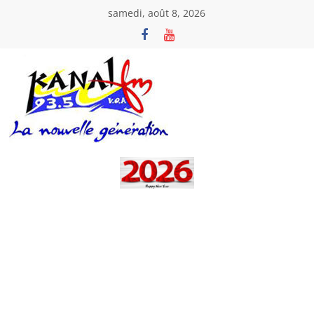
Passer
samedi, août 8, 2026
au
contenu
Kanal
Fm
La
Nouvelle
Génération