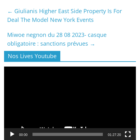
←
Giulianis Higher East Side Property Is For
Deal The Model New York Events
Miwoe negnon du 28 08 2023- casque
obligatoire : sanctions prévues
→
Nos Lives Youtube
Lecteur
vidéo
00:00
01:27:20