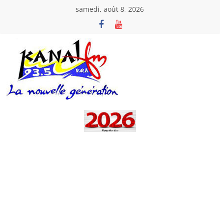
Passer
samedi, août 8, 2026
au
contenu
Kanal
Fm
La
Nouvelle
Génération