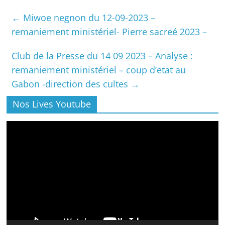
←
Miwoe negnon du 12-09-2023 –
remaniement ministériel- Pierre sacreé 2023 –
Club de la Presse du 14 09 2023 – Analyse :
remaniement ministériel – coup d’etat au
Gabon -direction des cultes
→
Nos Lives Youtube
Lecteur
vidéo