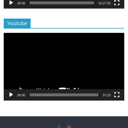
00:00
01:27:20
Youtube
Lecteur
vidéo
00:00
57:23