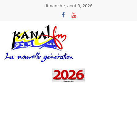
Passer
dimanche, août 9, 2026
au
contenu
Kanal
Fm
La
Nouvelle
Génération